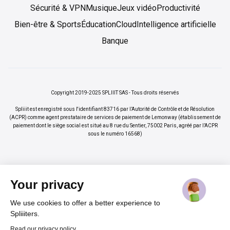
Sécurité & VPN
Musique
Jeux vidéo
Productivité
Bien-être & Sports
Éducation
Cloud
Intelligence artificielle
Banque
Copyright 2019-2025 SPLIIIT SAS - Tous droits réservés
Spliiit est enregistré sous l'identifiant 83716 par l’Autorité de Contrôle et de Résolution
(ACPR) comme agent prestataire de services de paiement de Lemonway (établissement de
paiement dont le siège social est situé au 8 rue du Sentier, 75002 Paris, agréé par l’ACPR
sous le numéro 16568)
Your privacy
We use cookies to offer a better experience to
×
Vos abonnements jusqu'à -70%
Rejoindre
Spliiiters.
%
Read our privacy policy