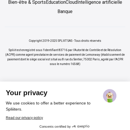
Bien-être & Sports
Éducation
Cloud
Intelligence artificielle
Banque
Copyright 2019-2025 SPLIIIT SAS - Tous droits réservés
Spliiit est enregistré sous l'identifiant 83716 par l’Autorité de Contrôle et de Résolution
(ACPR) comme agent prestataire de services de paiement de Lemonway (établissement de
paiement dont le siège social est situé au 8 rue du Sentier, 75002 Paris, agréé par l’ACPR
sous le numéro 16568)
Your privacy
We use cookies to offer a better experience to
×
Vos abonnements jusqu'à -70%
Rejoindre
Spliiiters.
%
Read our privacy policy
Consents certified by
Cadeau pour nos lecteurs