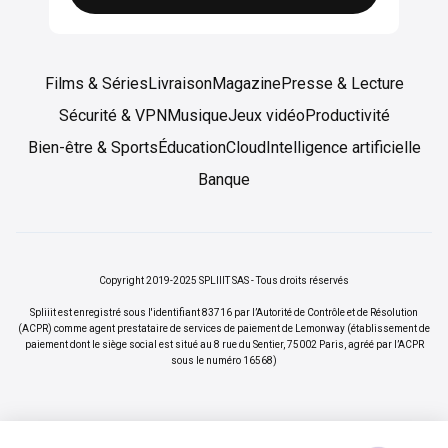
Films & Séries
Livraison
Magazine
Presse & Lecture
Sécurité & VPN
Musique
Jeux vidéo
Productivité
Bien-être & Sports
Éducation
Cloud
Intelligence artificielle
Banque
Copyright 2019-2025 SPLIIIT SAS - Tous droits réservés
Spliiit est enregistré sous l'identifiant 83716 par l’Autorité de Contrôle et de Résolution
(ACPR) comme agent prestataire de services de paiement de Lemonway (établissement de
paiement dont le siège social est situé au 8 rue du Sentier, 75002 Paris, agréé par l’ACPR
sous le numéro 16568)