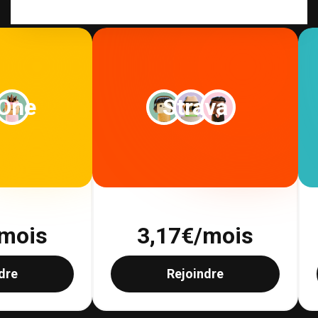
 One
Strava
mois
3,17
€/mois
dre
Rejoindre