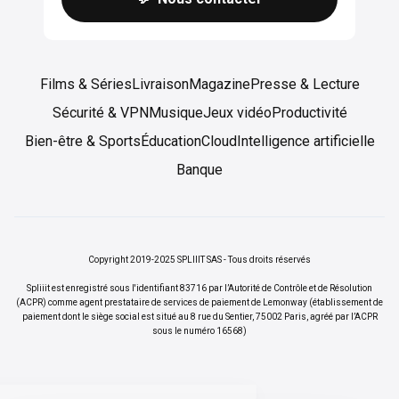
Films & Séries
Livraison
Magazine
Presse & Lecture
Sécurité & VPN
Musique
Jeux vidéo
Productivité
Bien-être & Sports
Éducation
Cloud
Intelligence artificielle
Banque
Copyright 2019-2025 SPLIIIT SAS - Tous droits réservés
Spliiit est enregistré sous l'identifiant 83716 par l’Autorité de Contrôle et de Résolution
(ACPR) comme agent prestataire de services de paiement de Lemonway (établissement de
paiement dont le siège social est situé au 8 rue du Sentier, 75002 Paris, agréé par l’ACPR
sous le numéro 16568)