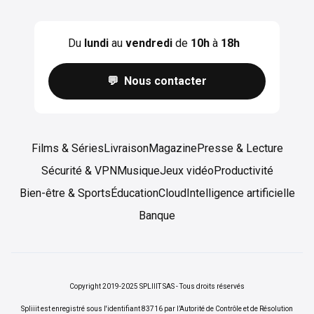
Du
lundi
au
vendredi
de
10h
à
18h
💬 Nous contacter
Films & Séries
Livraison
Magazine
Presse & Lecture
Sécurité & VPN
Musique
Jeux vidéo
Productivité
Bien-être & Sports
Éducation
Cloud
Intelligence artificielle
Banque
Copyright 2019-2025 SPLIIIT SAS - Tous droits réservés
Spliiit est enregistré sous l'identifiant 83716 par l’Autorité de Contrôle et de Résolution