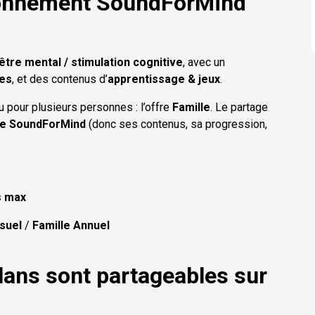
bonnement
SoundForMind
être mental / stimulation cognitive
, avec un
ées
, et des contenus d’
apprentissage & jeux
.
pour plusieurs personnes : l’offre
Famille
. Le partage
e SoundForMind
(donc ses contenus, sa progression,
s max
suel
/
Famille Annuel
lans sont partageables sur