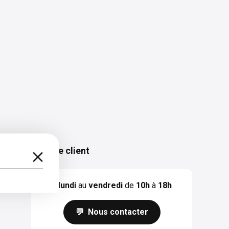
Service client
Du
lundi
au
vendredi
de
10h
à
18h
💬 Nous contacter