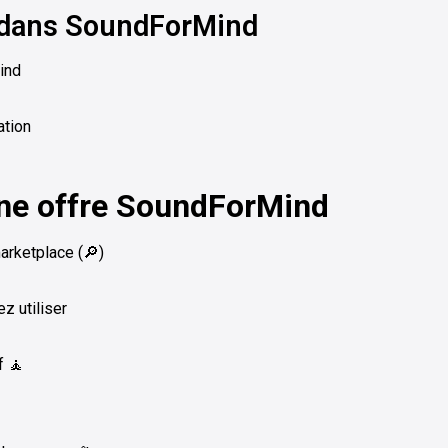
s dans SoundForMind
ind
ation
une offre SoundForMind
arketplace (🔎)
z utiliser
f 🧘