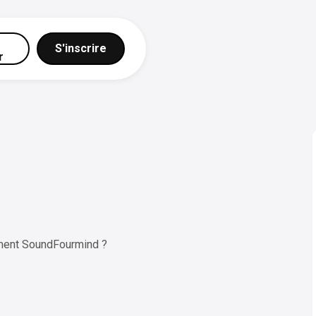
S'inscrire
r
ment SoundFourmind ?