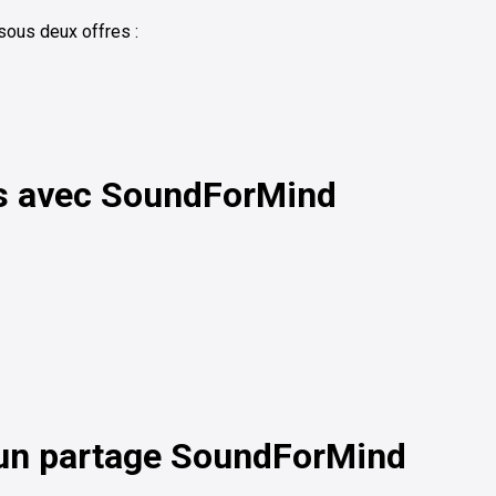
sous deux offres :
es avec SoundForMind
r un partage SoundForMind