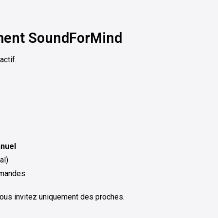
ement SoundForMind
actif.
nnuel
al)
emandes
vous invitez uniquement des proches.