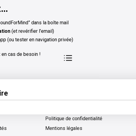
z…
SoundForMind” dans la boîte mail
ation
(et revérifier l’email)
app (ou tester en navigation privée)
t
en cas de besoin !
pos
Légal
re
 d'aide
Conditions générales d'utilisation
Politique de confidentialité
ités
Mentions légales