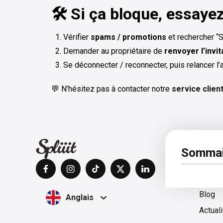
🛠️ Si ça bloque, essaye
Vérifier
spams / promotions
et rechercher “
Demander au propriétaire de
renvoyer l’invit
Se déconnecter / reconnecter, puis relancer l’
💬 N’hésitez pas à contacter notre
service clien
À pro
Sommai
Centre
Blog
Anglais
Actual