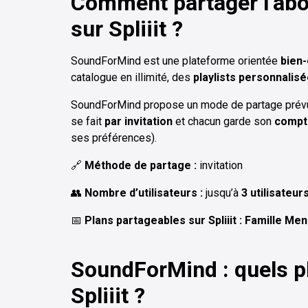
Comment partager l’a
sur Spliiit ?
SoundForMind est une plateforme orientée
bien-
catalogue en illimité, des
playlists personnalis
SoundForMind propose un mode de partage prévu 
se fait
par invitation
et chacun garde son
compt
ses préférences).
🔗
Méthode de partage :
invitation
👥
Nombre d’utilisateurs :
jusqu’à
3 utilisateur
📅
Plans partageables sur Spliiit :
Famille Men
SoundForMind : quels p
Spliiit ?