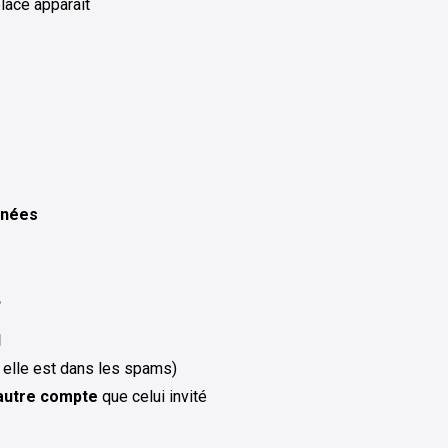
place apparaît
tanées
…
l
ou elle est dans les spams)
autre compte
que celui invité