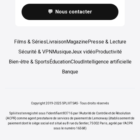
💬 Nous contacter
Films & Séries
Livraison
Magazine
Presse & Lecture
Sécurité & VPN
Musique
Jeux vidéo
Productivité
Bien-être & Sports
Éducation
Cloud
Intelligence artificielle
Banque
Copyright 2019-2025 SPLIIIT SAS - Tous droits réservés
Spliiit est enregistré sous l'identifiant 83716 par l’Autorité de Contrôle et de Résolution
(ACPR) comme agent prestataire de services de paiement de Lemonway (établissement de
paiement dont le siège social est situé au 8 rue du Sentier, 75002 Paris, agréé par l’ACPR
sous le numéro 16568)