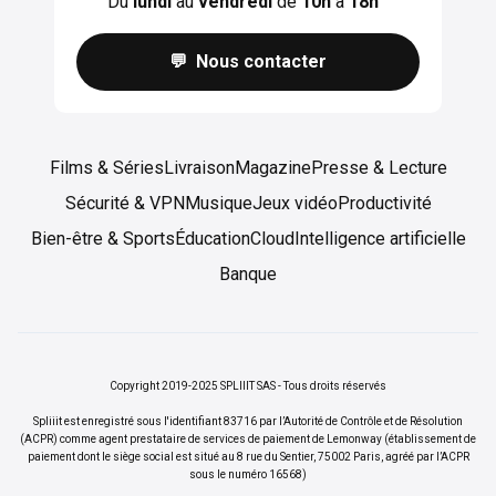
Du
lundi
au
vendredi
de
10h
à
18h
💬 Nous contacter
Films & Séries
Livraison
Magazine
Presse & Lecture
Sécurité & VPN
Musique
Jeux vidéo
Productivité
Bien-être & Sports
Éducation
Cloud
Intelligence artificielle
Banque
Copyright 2019-2025 SPLIIIT SAS - Tous droits réservés
Spliiit est enregistré sous l'identifiant 83716 par l’Autorité de Contrôle et de Résolution
(ACPR) comme agent prestataire de services de paiement de Lemonway (établissement de
paiement dont le siège social est situé au 8 rue du Sentier, 75002 Paris, agréé par l’ACPR
sous le numéro 16568)