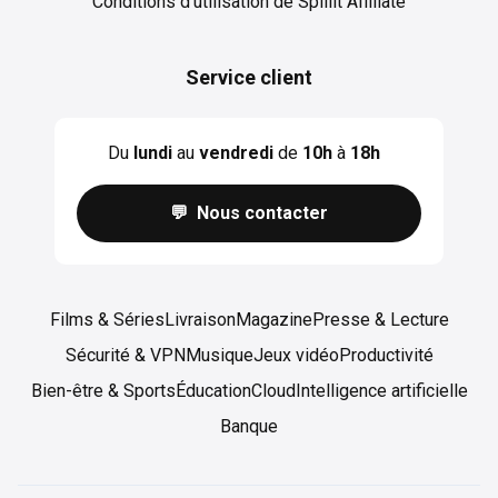
Conditions d'utilisation de Spliiit Affiliate
Service client
Du
lundi
au
vendredi
de
10h
à
18h
💬 Nous contacter
Films & Séries
Livraison
Magazine
Presse & Lecture
Sécurité & VPN
Musique
Jeux vidéo
Productivité
Bien-être & Sports
Éducation
Cloud
Intelligence artificielle
Banque