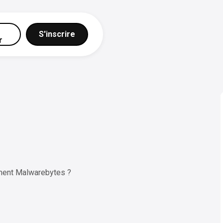
S'inscrire
r
ment Malwarebytes ?