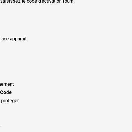
saisissez le code d’activation fourni
place apparaît
nnement
 Code
à protéger
…