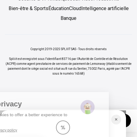
Bien-être & Sports
Éducation
Cloud
Intelligence artificielle
Banque
Copyright 2019-2025 SPLIIIT SAS - Tous droits réservés
Spliiit est enregistré sous l'identifiant 83716 par l’Autorité de Contrôle et de Résolution
(ACPR) comme agent prestataire de services de paiement de Lemonway (établissement de
paiement dont le siège social est situé au 8 rue du Sentier, 75002 Paris, agréé par l’ACPR
sous le numéro 16568)
Your privacy
We use cookies to offer a better experience to
×
Vos abonnements jusqu'à -70%
Rejoindre
Spliiiters.
%
Read our privacy policy