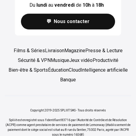
Du
lundi
au
vendredi
de
10h
à
18h
💬 Nous contacter
Films & Séries
Livraison
Magazine
Presse & Lecture
Sécurité & VPN
Musique
Jeux vidéo
Productivité
Bien-être & Sports
Éducation
Cloud
Intelligence artificielle
Banque
Copyright 2019-2025 SPLIIIT SAS - Tous droits réservés
Spliiit est enregistré sous l'identifiant 83716 par l’Autorité de Contrôle et de Résolution
(ACPR) comme agent prestataire de services de paiement de Lemonway (établissement de
paiement dont le siège social est situé au 8 rue du Sentier, 75002 Paris, agréé par l’ACPR
sous le numéro 16568)