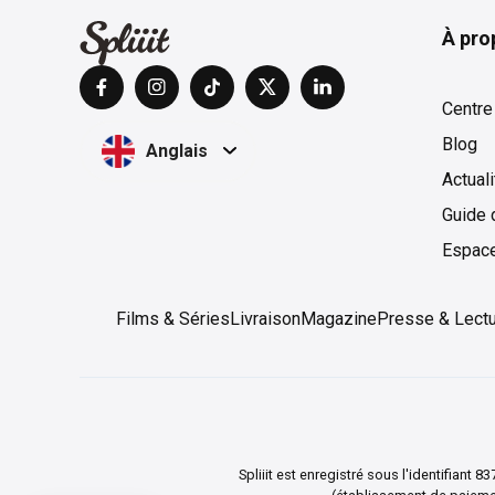
À pro
Centre
Blog
Anglais
Actual
Guide 
Espac
Films & Séries
Livraison
Magazine
Presse & Lect
Spliiit est enregistré sous l'identifian