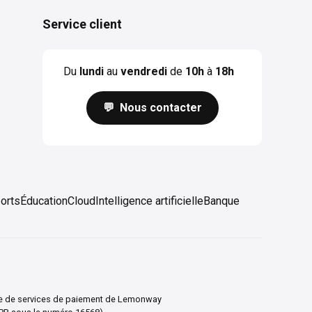
Service client
Du
lundi
au
vendredi
de
10h
à
18h
💬 Nous contacter
orts
Éducation
Cloud
Intelligence artificielle
Banque
taire de services de paiement de Lemonway