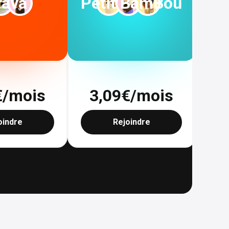
rava
Petit BamBou
€/mois
3,09
€/mois
1
oindre
Rejoindre