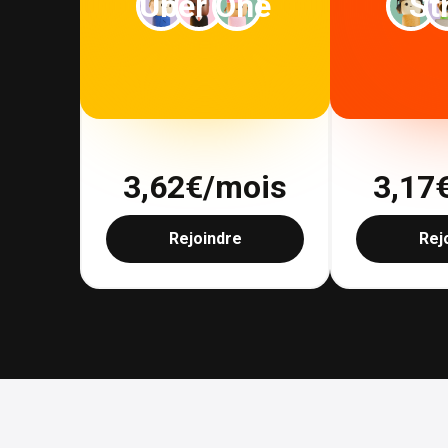
Uber One
St
3,62
€/mois
3,17
Rejoindre
Rej