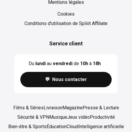
Mentions légales
Cookies
Cookies
Conditions d'utilisation de Spliiit Affiliate
Service client
Du
lundi
au
vendredi
de
10h
à
18h
💬 Nous contacter
Films & Séries
Livraison
Magazine
Presse & Lecture
Sécurité & VPN
Musique
Jeux vidéo
Productivité
Bien-être & Sports
Éducation
Cloud
Intelligence artificielle