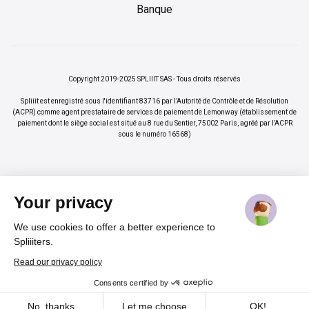
Banque
Copyright 2019-2025 SPLIIIT SAS - Tous droits réservés
Spliiit est enregistré sous l'identifiant 83716 par l’Autorité de Contrôle et de Résolution
(ACPR) comme agent prestataire de services de paiement de Lemonway (établissement de
paiement dont le siège social est situé au 8 rue du Sentier, 75002 Paris, agréé par l’ACPR
sous le numéro 16568)
Your privacy
We use cookies to offer a better experience to
×
Vos abonnements jusqu'à -70%
Rejoindre
Spliiiters.
%
Read our privacy policy
Consents certified by
Cadeau pour nos lecteurs
Cookies
No, thanks
Let me choose
OK!