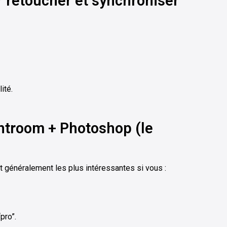
r retoucher et synchroniser
ité.
ghtroom + Photoshop (le
 généralement les plus intéressantes si vous :
pro”.