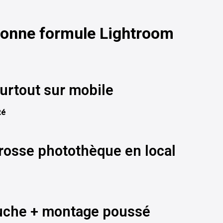
bonne formule Lightroom
surtout sur mobile
té
grosse photothèque en local
touche + montage poussé