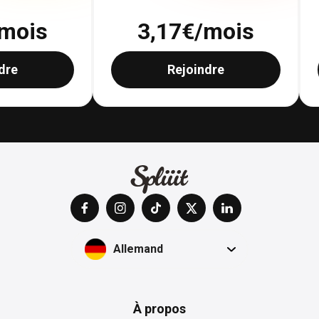
mois
3,17
€/mois
dre
Rejoindre
Allemand
À propos