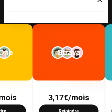
Voir tous les abonnements
 One
Strava
mois
3,17
€/mois
dre
Rejoindre