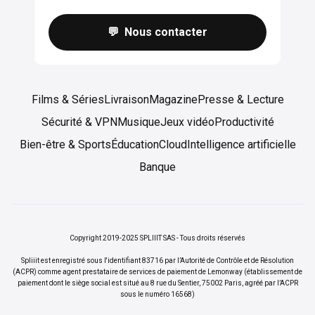
💬 Nous contacter
Films & Séries
Livraison
Magazine
Presse & Lecture
Sécurité & VPN
Musique
Jeux vidéo
Productivité
Bien-être & Sports
Éducation
Cloud
Intelligence artificielle
Banque
Copyright 2019-2025 SPLIIIT SAS - Tous droits réservés
Spliiit est enregistré sous l'identifiant 83716 par l’Autorité de Contrôle et de Résolution
(ACPR) comme agent prestataire de services de paiement de Lemonway (établissement de
paiement dont le siège social est situé au 8 rue du Sentier, 75002 Paris, agréé par l’ACPR
sous le numéro 16568)