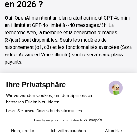
en 2026 ?
Oui.
OpenAI maintient un plan gratuit qui inclut GPT-4o mini
en illimité et GPT-4o limité à ~40 messages/3h. La
recherche web, la mémoire et la génération d'images
(3/jour) sont disponibles. Seuls les modèles de
raisonnement (o1, o3) et les fonctionnalités avancées (Sora
vidéo, Advanced Voice illimité) sont réservés aux plans
payants.
Peut-on partager ChatGPT Plus
Ihre Privatsphäre
ou Pro sur Spliiit ?
Wir verwenden Cookies, um den Spliiiters ein
Vos abonnements jusqu'à -70%
Rejoindre
besseres Erlebnis zu bieten.
Non.
OpenAI ne propose pas d'offre famille pour ChatGPT :
Lesen Sie unsere Datenschutzbestimmungen
chaque compte Plus ou Pro est individuel et nominatif
Einwilligungen zertifiziert durch
selon leurs CGU. Spliiit ne propose donc pas ChatGPT à la
Cookies
mutualisation. L'alternative maligne : passer par
Microsoft
Nein, danke
Ich will aussuchen
Alles klar!
Copilot
via
Microsoft 365 Famille
(partageable à 6) —