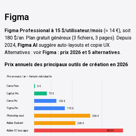
Figma
Figma Professional à 15 $/utilisateur/mois
(≈ 14 €), soit
180 $/an. Plan gratuit généreux (3 fichiers, 3 pages). Depuis
2024,
Figma AI
suggère auto-layouts et copie UX.
Alternatives : voir
Figma : prix 2026 et 5 alternatives
.
Prix annuels des principaux outils de création en 2026
Prix en euros / an — formule individuelle
Canva Free
0 €
CapCut Pro
75 €
Canva Pro
130 €
Figma Pro
170 €
Photoshop seul
336 €
Adobe Etudiant
240 €
Adobe CC tous apps
864 €