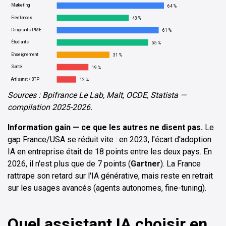
Marketing
64 %
Freelances
43 %
Dirigeants PME
61 %
Étudiants
55 %
Enseignement
31 %
Santé
19 %
Artisanat / BTP
12 %
Sources : Bpifrance Le Lab, Malt, OCDE, Statista —
compilation 2025-2026.
Information gain — ce que les autres ne disent pas.
Le
gap France/USA se réduit vite : en 2023, l'écart d'adoption
IA en entreprise était de 18 points entre les deux pays. En
2026, il n'est plus que de 7 points (
Gartner
). La France
rattrape son retard sur l'IA générative, mais reste en retrait
sur les usages avancés (agents autonomes, fine-tuning).
Quel assistant IA choisir en