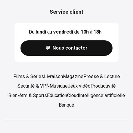
Service client
Du
lundi
au
vendredi
de
10h
à
18h
💬 Nous contacter
Films & Séries
Livraison
Magazine
Presse & Lecture
Sécurité & VPN
Musique
Jeux vidéo
Productivité
Bien-être & Sports
Éducation
Cloud
Intelligence artificielle
Banque