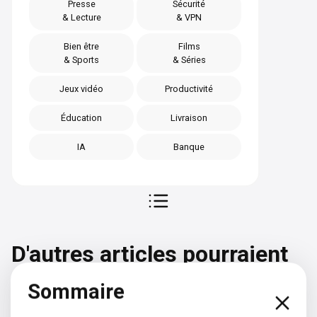
Presse
Sécurité
& Lecture
& VPN
Bien être
Films
& Sports
& Séries
Jeux vidéo
Productivité
Éducation
Livraison
IA
Banque
D'autres articles pourraient
vous intéresser
Sommaire