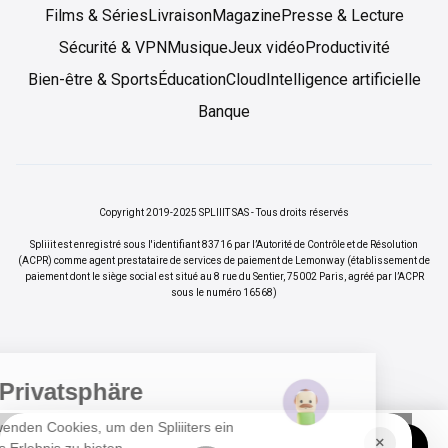
Films & Séries
Livraison
Magazine
Presse & Lecture
Sécurité & VPN
Musique
Jeux vidéo
Productivité
Bien-être & Sports
Éducation
Cloud
Intelligence artificielle
Banque
Copyright 2019-2025 SPLIIIT SAS - Tous droits réservés
Spliiit est enregistré sous l'identifiant 83716 par l’Autorité de Contrôle et de Résolution
(ACPR) comme agent prestataire de services de paiement de Lemonway (établissement de
paiement dont le siège social est situé au 8 rue du Sentier, 75002 Paris, agréé par l’ACPR
sous le numéro 16568)
Ihre Privatsphäre
Wir verwenden Cookies, um den Spliiiters ein
×
Vos abonnements jusqu'à -70%
Rejoindre
besseres Erlebnis zu bieten.