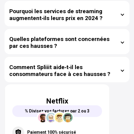
Pourquoi les services de streaming
augmentent‑ils leurs prix en 2024 ?
Pour financer la production de nouveaux contenus,
compenser l’inflation et rester compétitifs sur un
Quelles plateformes sont concernées
marché très concurrentiel.
par ces hausses ?
Netflix, Disney+, Amazon Prime Video, Apple TV+ ou
encore Paramount+ ont annoncé des augmentations de
Comment Spliiit aide‑t‑il les
tarifs.
consommateurs face à ces hausses ?
En permettant de partager les abonnements entre
plusieurs personnes, Spliiit réduit la facture
individuelle et rend le streaming plus abordable.
Netflix
% Divisez vos factures par 2 ou 3
Paiement 100% sécurisé