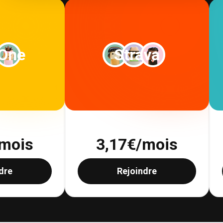
 One
Strava
mois
3,17
€/mois
dre
Rejoindre