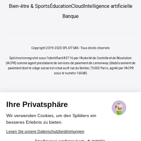
Bien-être & Sports
Éducation
Cloud
Intelligence artificielle
Banque
Copyright 2019-2025 SPLIIIT SAS - Tous droits réservés
Spliiit est enregistré sous l'identifiant 83716 par l’Autorité de Contrôle et de Résolution
(ACPR) comme agent prestataire de services de paiement de Lemonway (établissement de
paiement dont le siège social est situé au 8 rue du Sentier, 75002 Paris, agréé par l’ACPR
sous le numéro 16568)
Ihre Privatsphäre
Wir verwenden Cookies, um den Spliiiters ein
×
Vos abonnements jusqu'à -70%
Rejoindre
besseres Erlebnis zu bieten.
%
Lesen Sie unsere Datenschutzbestimmungen
Einwilligungen zertifiziert durch