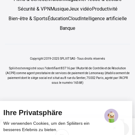
Sécurité & VPN
Musique
Jeux vidéo
Productivité
Bien-être & Sports
Éducation
Cloud
Intelligence artificielle
Banque
Copyright 2019-2025 SPLIIIT SAS - Tous droits réservés
Spliiit est enregistré sous l'identifiant 83716 par l’Autorité de Contrôle et de Résolution
(ACPR) comme agent prestataire de services de paiement de Lemonway (établissement de
paiement dont le siège social est situé au 8 rue du Sentier, 75002 Paris, agréé par l’ACPR
sous le numéro 16568)
Ihre Privatsphäre
Wir verwenden Cookies, um den Spliiiters ein
×
Vos abonnements jusqu'à -70%
Rejoindre
besseres Erlebnis zu bieten.