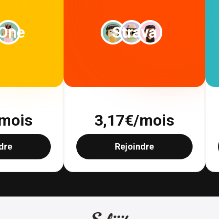
 One
Strava
mois
3,17
€/mois
dre
Rejoindre