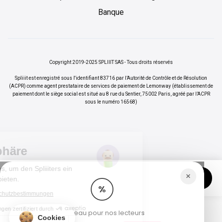
Banque
Copyright 2019-2025 SPLIIIT SAS - Tous droits réservés
Spliiit est enregistré sous l'identifiant 83716 par l’Autorité de Contrôle et de Résolution
(ACPR) comme agent prestataire de services de paiement de Lemonway (établissement de
paiement dont le siège social est situé au 8 rue du Sentier, 75002 Paris, agréé par l’ACPR
sous le numéro 16568)
Ihre Privatsphäre
Wir verwenden Cookies, um den Spliiiters ein
×
Vos abonnements jusqu'à -70%
Rejoindre
besseres Erlebnis zu bieten.
%
Lesen Sie unsere Datenschutzbestimmungen
Einwilligungen zertifiziert durch
Cadeau pour nos lecteurs
Cookies