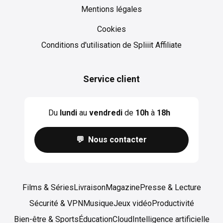
Mentions légales
Cookies
Cookies
Conditions d'utilisation de Spliiit Affiliate
Service client
Du
lundi
au
vendredi
de
10h
à
18h
💬 Nous contacter
Films & Séries
Livraison
Magazine
Presse & Lecture
Sécurité & VPN
Musique
Jeux vidéo
Productivité
Bien-être & Sports
Éducation
Cloud
Intelligence artificielle