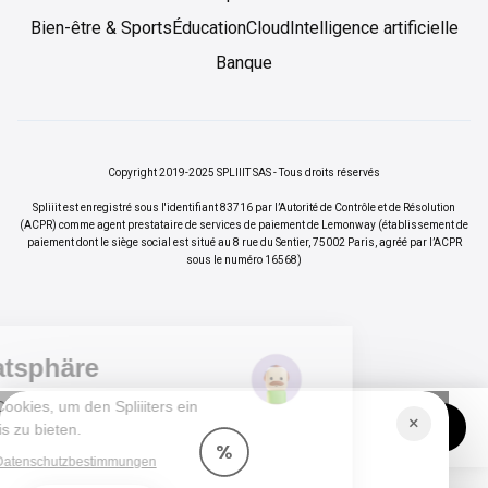
Bien-être & Sports
Éducation
Cloud
Intelligence artificielle
Banque
Copyright 2019-2025 SPLIIIT SAS - Tous droits réservés
Spliiit est enregistré sous l'identifiant 83716 par l’Autorité de Contrôle et de Résolution
(ACPR) comme agent prestataire de services de paiement de Lemonway (établissement de
paiement dont le siège social est situé au 8 rue du Sentier, 75002 Paris, agréé par l’ACPR
sous le numéro 16568)
Ihre Privatsphäre
Wir verwenden Cookies, um den Spliiiters ein
×
Vos abonnements jusqu'à -70%
Rejoindre
besseres Erlebnis zu bieten.
%
Lesen Sie unsere Datenschutzbestimmungen