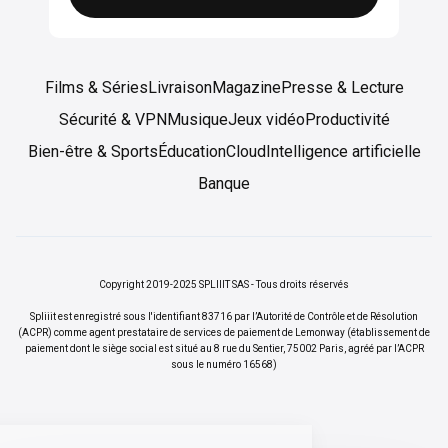
Films & Séries
Livraison
Magazine
Presse & Lecture
Sécurité & VPN
Musique
Jeux vidéo
Productivité
Bien-être & Sports
Éducation
Cloud
Intelligence artificielle
Banque
Copyright 2019-2025 SPLIIIT SAS - Tous droits réservés
Spliiit est enregistré sous l'identifiant 83716 par l’Autorité de Contrôle et de Résolution
(ACPR) comme agent prestataire de services de paiement de Lemonway (établissement de
paiement dont le siège social est situé au 8 rue du Sentier, 75002 Paris, agréé par l’ACPR
sous le numéro 16568)