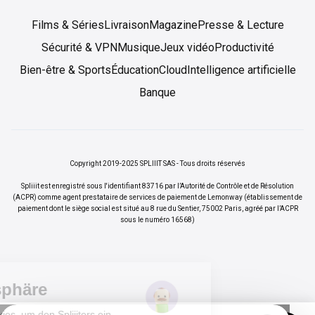
Films & Séries
Livraison
Magazine
Presse & Lecture
Sécurité & VPN
Musique
Jeux vidéo
Productivité
Bien-être & Sports
Éducation
Cloud
Intelligence artificielle
Banque
Copyright 2019-2025 SPLIIIT SAS - Tous droits réservés
Spliiit est enregistré sous l'identifiant 83716 par l’Autorité de Contrôle et de Résolution
(ACPR) comme agent prestataire de services de paiement de Lemonway (établissement de
paiement dont le siège social est situé au 8 rue du Sentier, 75002 Paris, agréé par l’ACPR
sous le numéro 16568)
Ihre Privatsphäre
Wir verwenden Cookies, um den Spliiiters ein