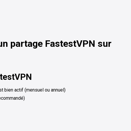
 un partage FastestVPN sur
stestVPN
 bien actif (mensuel ou annuel)
ecommandé)