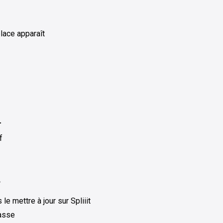
place apparaît
r
f
…
e mettre à jour sur Spliiit
passe