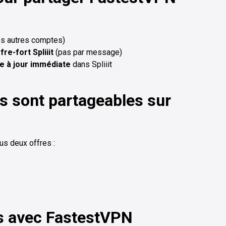
os autres comptes)
fre-fort Spliiit
(pas par message)
e à jour immédiate
dans Spliiit
s sont partageables sur
us deux offres :
es avec FastestVPN