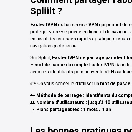
Spliiit ?
FastestVPN
est un service
VPN
qui permet de sé
protéger votre vie privée en ligne et de naviguer
en avant des vitesses rapides, pratique si vous uti
navigation quotidienne.
Sur Spliiit,
FastestVPN se partage par identifi
+ mot de passe
du compte FastestVPN dans le co
avec ces identifiants pour activer le VPN sur leur
👉 On vous conseille d’utiliser un
mot de passe 
🔑
Méthode de partage : identifiants du compt
👥
Nombre d’utilisateurs : jusqu’à 10 utilisate
📅
Plans partageables : 1 mois / 1 an
Les bonnes pratiques p