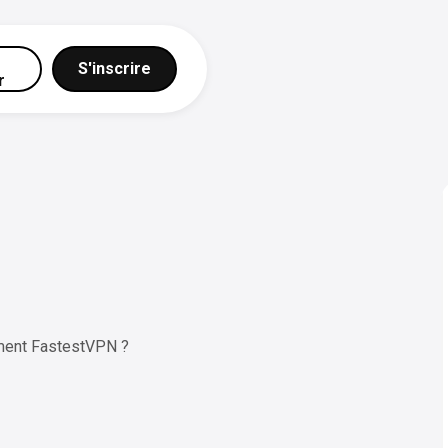
S'inscrire
r
ment FastestVPN ?