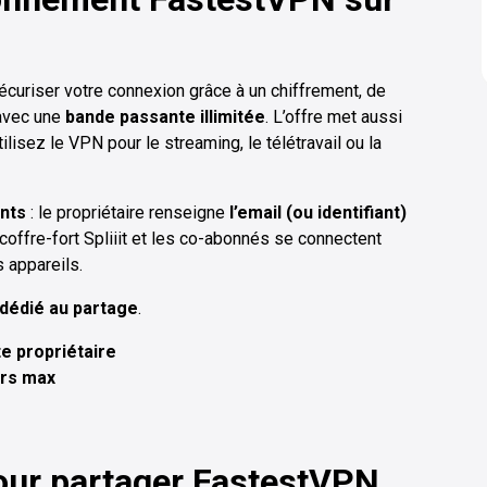
curiser votre connexion grâce à un chiffrement, de
 avec une
bande passante illimitée
. L’offre met aussi
lisez le VPN pour le streaming, le télétravail ou la
ants
: le propriétaire renseigne
l’email (ou identifiant)
ffre-fort Spliiit et les co-abonnés se connectent
s appareils.
dédié au partage
.
e propriétaire
urs max
our partager FastestVPN