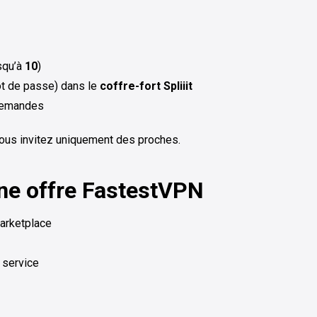
squ’à
10
)
mot de passe) dans le
coffre-fort Spliiit
 demandes
 vous invitez uniquement des proches.
une offre FastestVPN
marketplace
 service