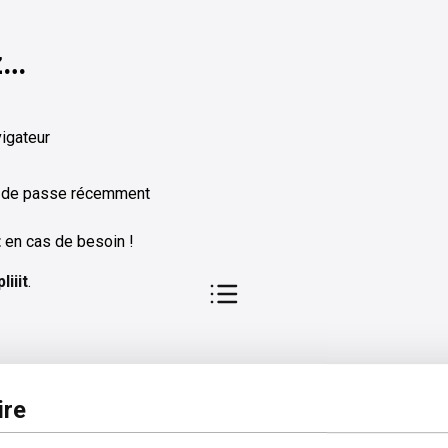
z…
vigateur
ot de passe récemment
t
en cas de besoin !
iiit
.
pos
Légal
re