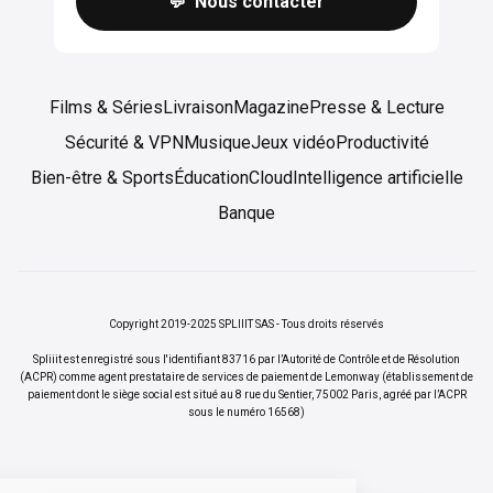
💬 Nous contacter
Films & Séries
Livraison
Magazine
Presse & Lecture
Sécurité & VPN
Musique
Jeux vidéo
Productivité
Bien-être & Sports
Éducation
Cloud
Intelligence artificielle
Banque
Copyright 2019-2025 SPLIIIT SAS - Tous droits réservés
Spliiit est enregistré sous l'identifiant 83716 par l’Autorité de Contrôle et de Résolution
(ACPR) comme agent prestataire de services de paiement de Lemonway (établissement de
paiement dont le siège social est situé au 8 rue du Sentier, 75002 Paris, agréé par l’ACPR
sous le numéro 16568)