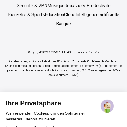
Sécurité & VPN
Musique
Jeux vidéo
Productivité
Bien-être & Sports
Éducation
Cloud
Intelligence artificielle
Banque
Copyright 2019-2025 SPLIIIT SAS - Tous droits réservés
Spliiit est enregistré sous l'identifiant 83716 par l’Autorité de Contrôle et de Résolution
(ACPR) comme agent prestataire de services de paiement de Lemonway (établissement de
paiement dont le siège social est situé au 8 rue du Sentier, 75002 Paris, agréé par l’ACPR
sous le numéro 16568)
Ihre Privatsphäre
Wir verwenden Cookies, um den Spliiiters ein
×
Vos abonnements jusqu'à -70%
Rejoindre
besseres Erlebnis zu bieten.
%