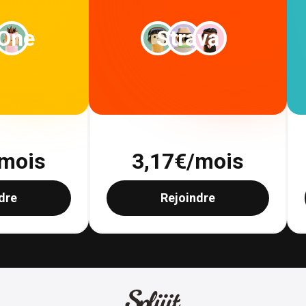
 One
Strava
mois
3,17
€/mois
dre
Rejoindre