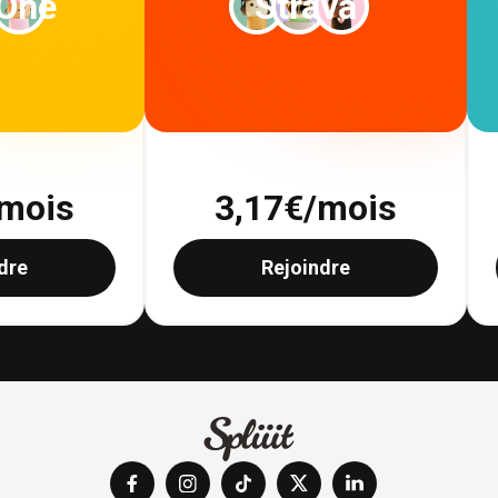
 One
Strava
mois
3,17
€/mois
dre
Rejoindre