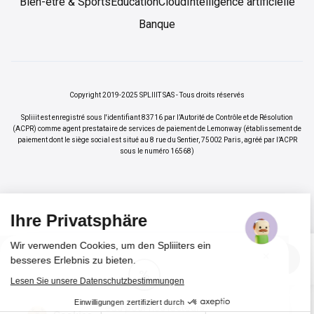
Bien-être & Sports
Éducation
Cloud
Intelligence artificielle
Banque
Copyright 2019-2025 SPLIIIT SAS - Tous droits réservés
Spliiit est enregistré sous l'identifiant 83716 par l’Autorité de Contrôle et de Résolution
(ACPR) comme agent prestataire de services de paiement de Lemonway (établissement de
paiement dont le siège social est situé au 8 rue du Sentier, 75002 Paris, agréé par l’ACPR
sous le numéro 16568)
Ihre Privatsphäre
Wir verwenden Cookies, um den Spliiiters ein
×
Vos abonnements jusqu'à -70%
Rejoindre
besseres Erlebnis zu bieten.
%
Lesen Sie unsere Datenschutzbestimmungen
Einwilligungen zertifiziert durch
Cadeau pour nos lecteurs