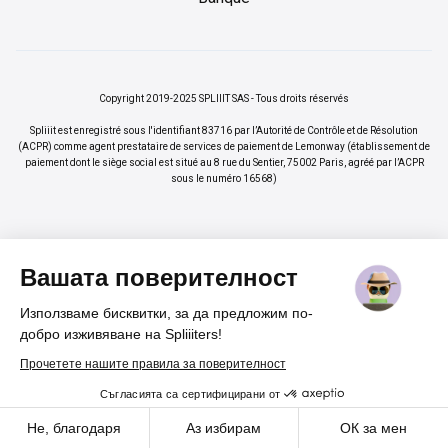
Copyright 2019-2025 SPLIIIT SAS - Tous droits réservés
Spliiit est enregistré sous l'identifiant 83716 par l’Autorité de Contrôle et de Résolution
(ACPR) comme agent prestataire de services de paiement de Lemonway (établissement de
paiement dont le siège social est situé au 8 rue du Sentier, 75002 Paris, agréé par l’ACPR
sous le numéro 16568)
Вашата поверителност
Използваме бисквитки, за да предложим по-
×
Vos abonnements jusqu'à -70%
Rejoindre
добро изживяване на Spliiiters!
%
Прочетете нашите правила за поверителност
Съгласията са сертифицирани от
Cadeau pour nos lecteurs
Cookies
Не, благодаря
Аз избирам
ОК за мен
Un code promo
-20 %