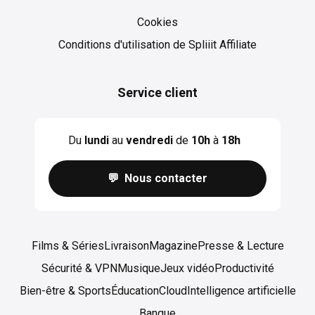
Cookies
Cookies
Conditions d'utilisation de Spliiit Affiliate
Service client
Du
lundi
au
vendredi
de
10h
à
18h
💬 Nous contacter
Films & Séries
Livraison
Magazine
Presse & Lecture
Sécurité & VPN
Musique
Jeux vidéo
Productivité
Bien-être & Sports
Éducation
Cloud
Intelligence artificielle
Banque