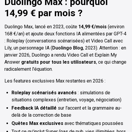
Duolingo Max : pourquoi
14,99 € par mois ?
Duolingo Max, lancé en 2023, coûte
14,99 €/mois
(environ
168 €/an) et ajoute deux fonctions IA alimentées par GPT-4
: Roleplay (conversations scénarisées) et Video Call avec
Lily, un personnage IA (
Duolingo Blog
, 2023). Attention : en
janvier 2026, Duolingo a rendu Video Call et Explain My
Answer
gratuits pour tous les utilisateurs
, ce qui change
radicalement l'équation.
Les features exclusives Max restantes en 2026 :
Roleplay scénarisés avancés
: simulations de
situations complexes (entretien, voyage, négociation)
Feedback IA détaillé
sur l'accent et la grammaire au-
delà de la correction de base
Quêtes Max exclusives
avec thématiques poussées
Tout ce qu'inclut Super (pas de pub, vies illimitées, hors