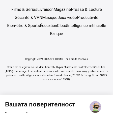
Films & Séries
Livraison
Magazine
Presse & Lecture
Sécurité & VPN
Musique
Jeux vidéo
Productivité
Bien-être & Sports
Éducation
Cloud
Intelligence artificielle
Banque
Copyright 2019-2025 SPLIIIT SAS - Tous droits réservés
Spliiit est enregistré sous l'identifiant 83716 par l’Autorité de Contrôle et de Résolution
(ACPR) comme agent prestataire de services de paiement de Lemonway (établissement de
paiement dont le siège social est situé au 8 rue du Sentier, 75002 Paris, agréé par l’ACPR
sous le numéro 16568)
Вашата поверителност