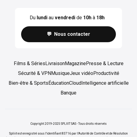
Du
lundi
au
vendredi
de
10h
à
18h
💬 Nous contacter
Films & Séries
Livraison
Magazine
Presse & Lecture
Sécurité & VPN
Musique
Jeux vidéo
Productivité
Bien-être & Sports
Éducation
Cloud
Intelligence artificielle
Banque
Copyright 2019-2025 SPLIIIT SAS - Tous droits réservés
Spliiit est enregistré sous l'identifiant 83716 par l’Autorité de Contrôle et de Résolution