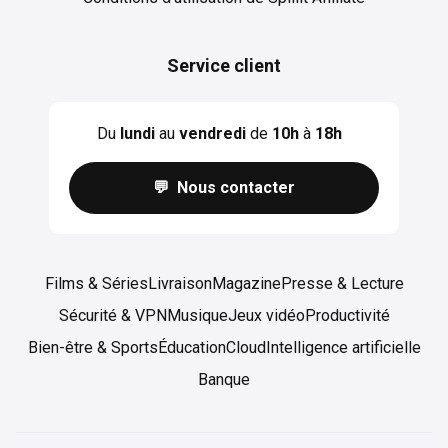
Service client
Du
lundi
au
vendredi
de
10h
à
18h
💬 Nous contacter
Films & Séries
Livraison
Magazine
Presse & Lecture
Sécurité & VPN
Musique
Jeux vidéo
Productivité
Bien-être & Sports
Éducation
Cloud
Intelligence artificielle
Banque