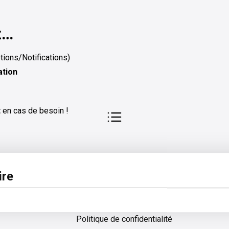
z…
ions/Notifications)
ation
t
en cas de besoin !
pos
Légal
re
 d'aide
Conditions générales d'utilisation
Politique de confidentialité