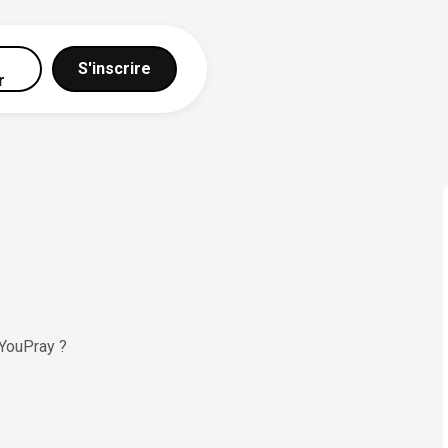
S'inscrire
r
YouPray ?