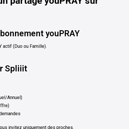
 un partage youPRAY sur
e abonnement youPRAY
actif (Duo ou Famille).
 Spliiit
uel/Annuel)
ffre)
s demandes
vous invitez uniquement des proches.