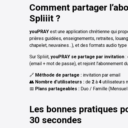
Comment partager l’ab
Spliiit ?
youPRAY
est une application chrétienne qui prop
prières guidées, enseignements, retraites, louang
chapelet, neuvaines…), et des formats audio type
Sur Spliiit,
youPRAY se partage par invitation
:
(email + mot de passe), et rejoint l’abonnement du
🔗
Méthode de partage :
invitation par email
👥
Nombre d’utilisateurs :
de
2
à
4
utilisateurs
📅
Plans partageables :
Duo / Famille (Mensuel
Les bonnes pratiques p
30 secondes