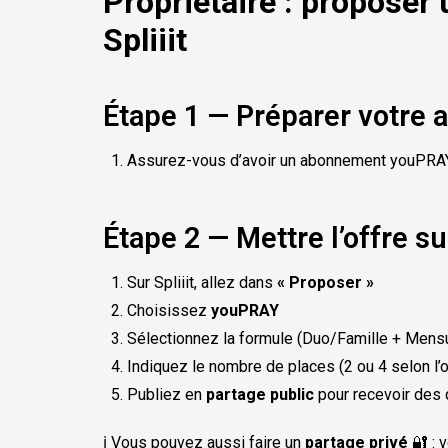
Propriétaire : proposer
Spliiit
Étape 1 — Préparer votr
Assurez-vous d’avoir un abonnement youPRAY 
Étape 2 — Mettre l’offre sur
Sur Spliiit, allez dans
« Proposer »
Choisissez
youPRAY
Sélectionnez la formule (Duo/Famille + Mens
Indiquez le nombre de places (2 ou 4 selon l’o
Publiez en
partage public
pour recevoir de
ℹ️ Vous pouvez aussi faire un
partage privé
🔐 : 