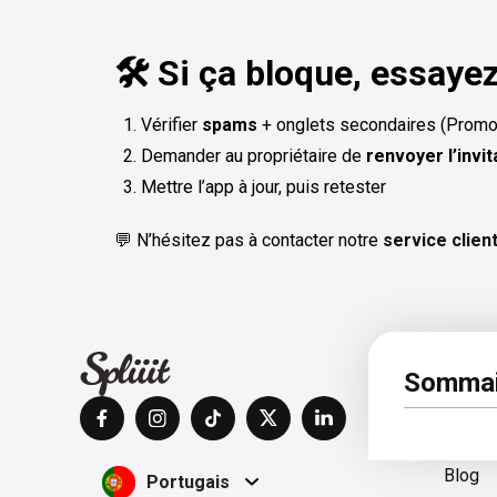
🛠️ Si ça bloque, essaye
Vérifier
spams
+ onglets secondaires (Promot
Demander au propriétaire de
renvoyer l’invit
Mettre l’app à jour, puis retester
💬 N’hésitez pas à contacter notre
service clien
À pro
Sommai
Centre
Blog
Portugais