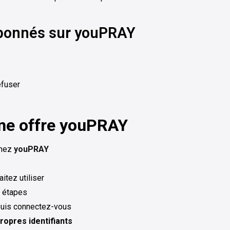
-abonnés sur youPRAY
efuser
une offre youPRAY
chez
youPRAY
itez utiliser
s étapes
puis connectez-vous
ropres identifiants