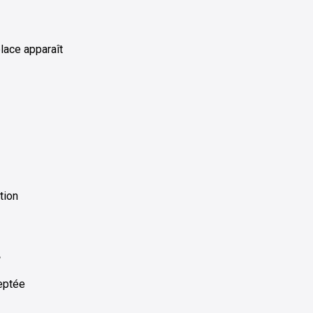
place apparaît
tion
…
ceptée