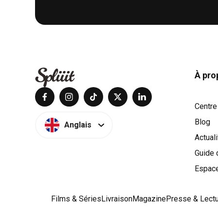
À pro
Centre
Blog
Anglais
Actual
Guide 
Espac
Films & Séries
Livraison
Magazine
Presse & Lect