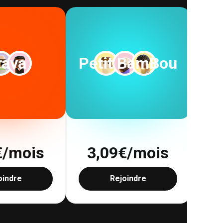
rava
Petit BamBou
€/mois
3,09
€/mois
1
oindre
Rejoindre