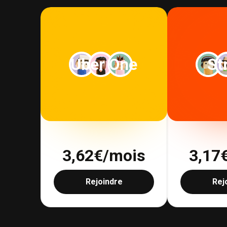
Uber One
St
3,62
€/mois
3,17
Rejoindre
Rej