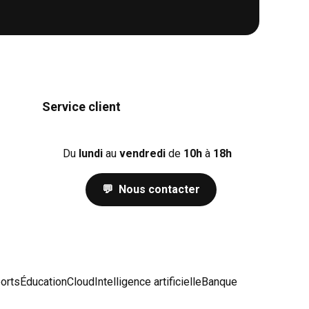
Service client
Du
lundi
au
vendredi
de
10h
à
18h
💬 Nous contacter
orts
Éducation
Cloud
Intelligence artificielle
Banque