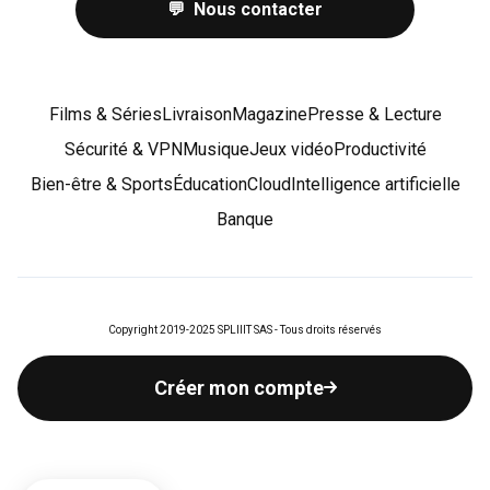
💬 Nous contacter
Films & Séries
Livraison
Magazine
Presse & Lecture
Sécurité & VPN
Musique
Jeux vidéo
Productivité
Bien-être & Sports
Éducation
Cloud
Intelligence artificielle
Banque
Copyright 2019-2025 SPLIIIT SAS - Tous droits réservés
Spliiit est enregistré sous l'identifiant 83716 par l’Autorité de Contrôle et de Résolution
Créer mon compte
(ACPR) comme agent prestataire de services de paiement de Lemonway (établissement de
paiement dont le siège social est situé au 8 rue du Sentier, 75002 Paris, agréé par l’ACPR
sous le numéro 16568)