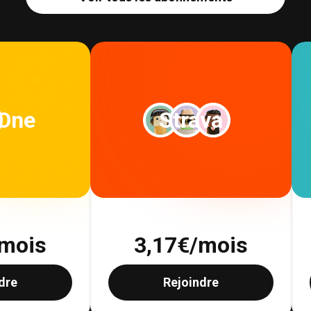
 One
Strava
mois
3,17
€/mois
dre
Rejoindre