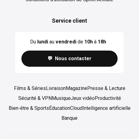
Service client
Du
lundi
au
vendredi
de
10h
à
18h
💬 Nous contacter
Films & Séries
Livraison
Magazine
Presse & Lecture
Sécurité & VPN
Musique
Jeux vidéo
Productivité
Bien-être & Sports
Éducation
Cloud
Intelligence artificielle
Banque