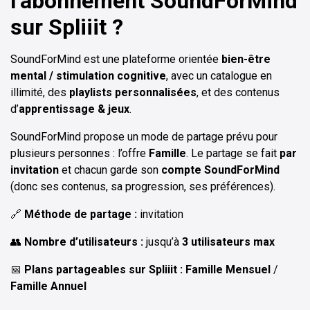
l’abonnement
SoundForMind
sur Spliiit ?
SoundForMind est une plateforme orientée
bien-être
mental / stimulation cognitive
, avec un catalogue en
illimité, des
playlists personnalisées
, et des contenus
d’
apprentissage & jeux
.
SoundForMind propose un mode de partage prévu pour
plusieurs personnes : l’offre
Famille
. Le partage se fait
par
invitation
et chacun garde son
compte SoundForMind
(donc ses contenus, sa progression, ses préférences).
🔗
Méthode de partage :
invitation
👥
Nombre d’utilisateurs :
jusqu’à
3 utilisateurs max
📅
Plans partageables sur Spliiit :
Famille Mensuel
/
Famille Annuel