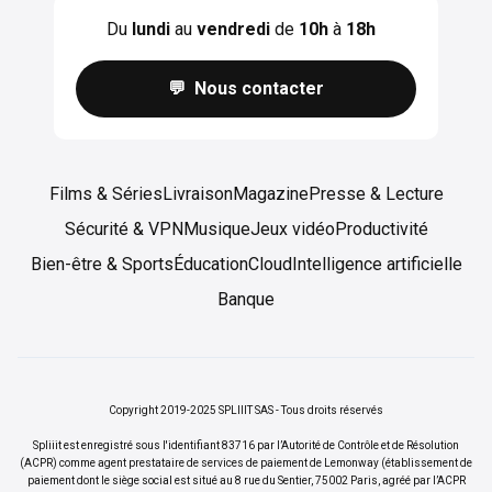
Du
lundi
au
vendredi
de
10h
à
18h
💬 Nous contacter
Films & Séries
Livraison
Magazine
Presse & Lecture
Sécurité & VPN
Musique
Jeux vidéo
Productivité
Bien-être & Sports
Éducation
Cloud
Intelligence artificielle
Banque
Copyright 2019-2025 SPLIIIT SAS - Tous droits réservés
Spliiit est enregistré sous l'identifiant 83716 par l’Autorité de Contrôle et de Résolution
(ACPR) comme agent prestataire de services de paiement de Lemonway (établissement de
paiement dont le siège social est situé au 8 rue du Sentier, 75002 Paris, agréé par l’ACPR