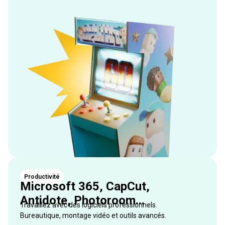
Productivité
Microsoft 365, CapCut,
Antidote, Photoroom...
Travaillez avec des logiciels professionnels.
Bureautique, montage vidéo et outils avancés.