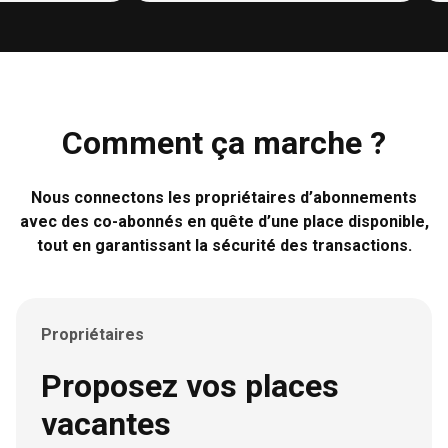
Bayam
Google Play Pass
Apple Arcade
Setapp
Comment ça marche ?
Proton
YNAB
Nous connectons les propriétaires d’abonnements
avec des co-abonnés en quête d’une place disponible,
Semrush
tout en garantissant la sécurité des transactions.
Cafeyn
Mediapart
Propriétaires
Cdiscount
Icloud
Proposez vos places
Google one
vacantes
Drive