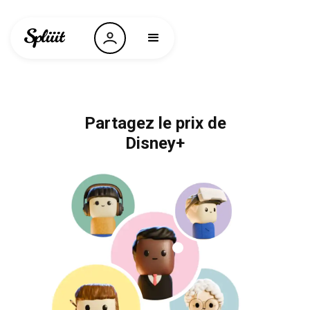
Partagez le prix de
Disney+
Spotify
NordVPN
Nintendo Switch
Netflix
Microsoft 365
Le Monde