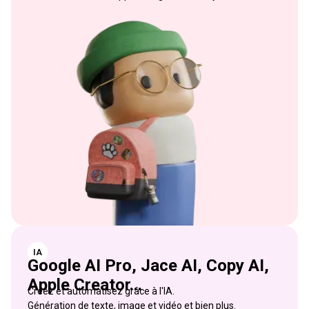
IA
Google AI Pro, Jace AI, Copy AI,
Apple Creator...
Créez et automatisez grâce à l'IA.
Génération de texte, image et vidéo et bien plus.