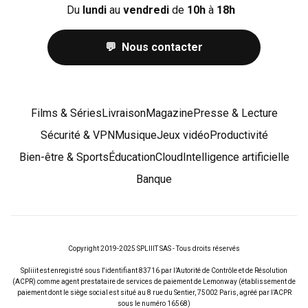
Du
lundi
au
vendredi
de
10h
à
18h
💬 Nous contacter
Films & Séries
Livraison
Magazine
Presse & Lecture
Sécurité & VPN
Musique
Jeux vidéo
Productivité
Bien-être & Sports
Éducation
Cloud
Intelligence artificielle
Banque
Copyright 2019-2025 SPLIIIT SAS - Tous droits réservés
Spliiit est enregistré sous l'identifiant 83716 par l’Autorité de Contrôle et de Résolution
(ACPR) comme agent prestataire de services de paiement de Lemonway (établissement de
paiement dont le siège social est situé au 8 rue du Sentier, 75002 Paris, agréé par l’ACPR
sous le numéro 16568)