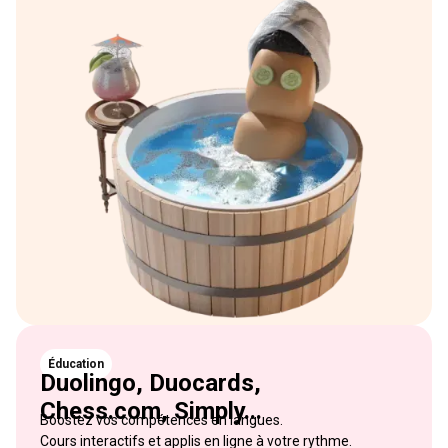
Éducation
Duolingo, Duocards,
Chess.com, Simply...
Boostez vos compétences en langues.
Cours interactifs et applis en ligne à votre rythme.